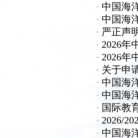
中国海
中国海
严正声
202
2026
获奖学生.
关于申请
结束...
中国海
项奖学..
中国海
结束）
国际教育
2026
中国海
15...