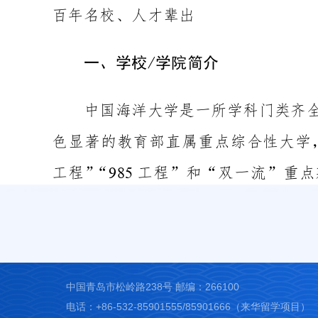
中国青岛市松岭路238号 邮编：266100
电话：+86-532-85901555/85901666（来华留学项目）