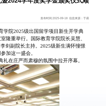
暨2024学年度奖学金颁奖仪式顺
发布时间:2025-09-18
信息来源：于易
育学院
2025级出国留学项目新生开学典
议室隆重举行
。
国际教育
学院
院长吴慧
、
由李剑副院长主持
。
2025级新生满怀憧憬
同
参加这一
盛会。
典礼在庄严而肃穆的氛围中拉开序幕。