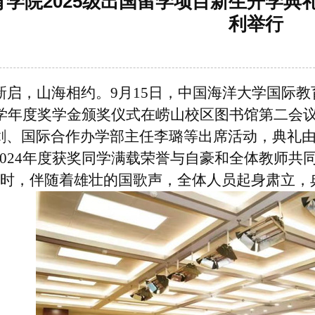
学院2025级出国留学项目新生开学典礼
利举行
新启
，
山海相约
。
9月15日，
中国海洋大学
国际教
24学年度奖学金颁奖仪式在崂山校区图书馆第二会
剑、
国际合作办学部主任李璐
等
出席
活动
，
典礼
024年度获奖同学满载
荣誉与自豪
和
全体教师共
9时，伴随着雄壮的国歌声，全体人员起身肃立，