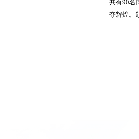
共有90
夺辉煌。