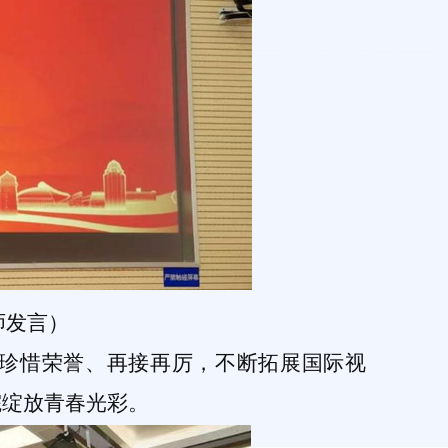
师发言）
将珍惜荣誉、再接再厉，不断拓展国际视
院绽放青春光彩。